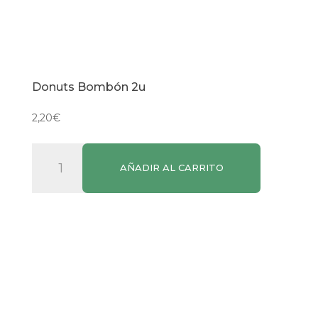
Donuts Bombón 2u
2,20
€
Donuts
AÑADIR AL CARRITO
Bombón
2u
cantidad