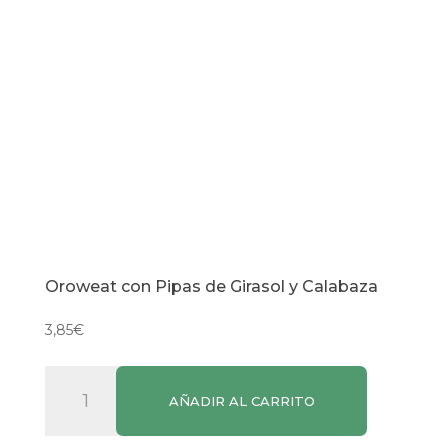
Oroweat con Pipas de Girasol y Calabaza
3,85
€
Oroweat
AÑADIR AL CARRITO
con
Pipas