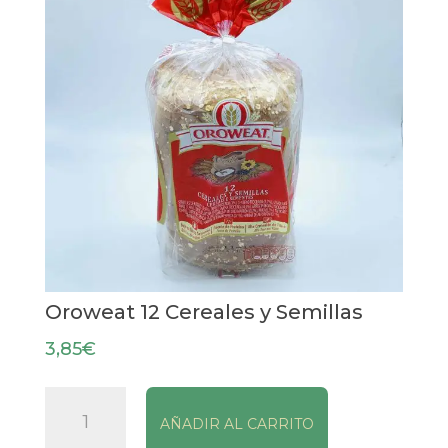
Oroweat 12 Cereales y Semillas
3,85
€
Oroweat
AÑADIR AL CARRITO
12