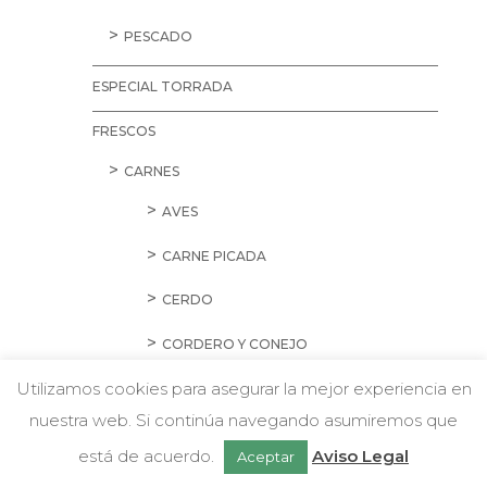
PESCADO
ESPECIAL TORRADA
FRESCOS
CARNES
AVES
CARNE PICADA
CERDO
CORDERO Y CONEJO
Utilizamos cookies para asegurar la mejor experiencia en
EMBUTIDOS
nuestra web. Si continúa navegando asumiremos que
w
HAMBURGUESAS Y SALCHICHAS
Chatea con nosotros
está de acuerdo.
Aviso Legal
Aceptar
PREPARADOS