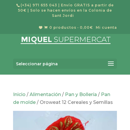
(+34) 971 655 043
| Envío GRATIS a partir de
50€ | Solo se hacen envíos en la Colonia de
Sant Jordi
0 productos
0,00€
Mi cuenta


Búsqueda
BUSCAR
de
Seleccionar página
productos
Inicio
/
Alimentación
/
Pan y Bollería
/
Pan
de molde
/ Oroweat 12 Cereales y Semillas