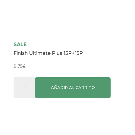
SALE
Finish Ultimate Plus 15P+15P
8,75
€
Finish
AÑADIR AL CARRITO
Ultimate
Plus
15P+15P
cantidad