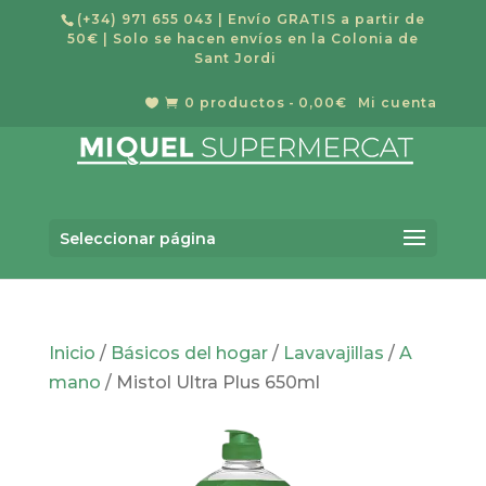
(+34) 971 655 043
| Envío GRATIS a partir de
50€ | Solo se hacen envíos en la Colonia de
Sant Jordi
0 productos
0,00€
Mi cuenta


Búsqueda
de
Buscar
productos
Seleccionar página
Inicio
/
Básicos del hogar
/
Lavavajillas
/
A
mano
/ Mistol Ultra Plus 650ml