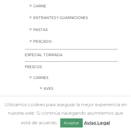
CARNE
ENTRANTES Y GUARNICIONES
PASTAS
PESCADO
ESPECIAL TORRADA
FRESCOS
CARNES
AVES
CARNE PICADA
Utilizamos cookies para asegurar la mejor experiencia en
CERDO
nuestra web. Si continúa navegando asumiremos que
w
Chatea con nosotros
está de acuerdo.
Aviso Legal
Aceptar
CORDERO Y CONEJO