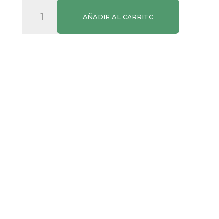
Finish
AÑADIR AL CARRITO
Quantum
20P+8P
cantidad