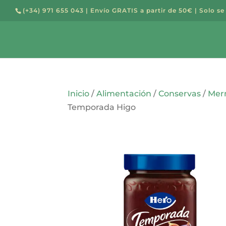
(+34) 971 655 043
| Envío GRATIS a partir de 50€ | Solo se
Búsqued
de
producto
Inicio
/
Alimentación
/
Conservas
/
Merm
Temporada Higo