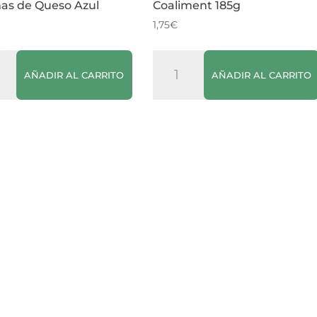
nas de Queso Azul
Coaliment 185g
1,75
€
Pimiento
AÑADIR AL CARRITO
AÑADIR AL CARRITO
nada
Rojo
unas
Entero
nas
Coaliment
185g
o
cantidad
dad