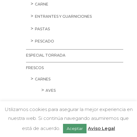
CARNE
ENTRANTES Y GUARNICIONES
PASTAS
PESCADO
ESPECIAL TORRADA
FRESCOS
CARNES
AVES
CARNE PICADA
Utilizamos cookies para asegurar la mejor experiencia en
CERDO
nuestra web. Si continúa navegando asumiremos que
w
Chatea con nosotros
está de acuerdo.
Aviso Legal
CORDERO Y CONEJO
Aceptar