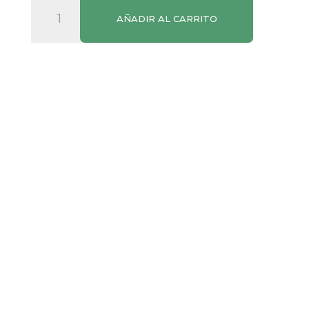
Mayonesa
AÑADIR AL CARRITO
Hellmann's
Envase
250ml
cantidad