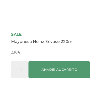
SALE
Mayonesa Heinz Envase 220ml
2,10
€
Mayonesa
AÑADIR AL CARRITO
Heinz
Envase
220ml
cantidad