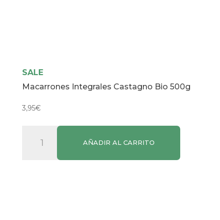
SALE
Macarrones Integrales Castagno Bio 500g
3,95
€
Macarrones
AÑADIR AL CARRITO
Integrales
Castagno
Bio
500g
cantidad