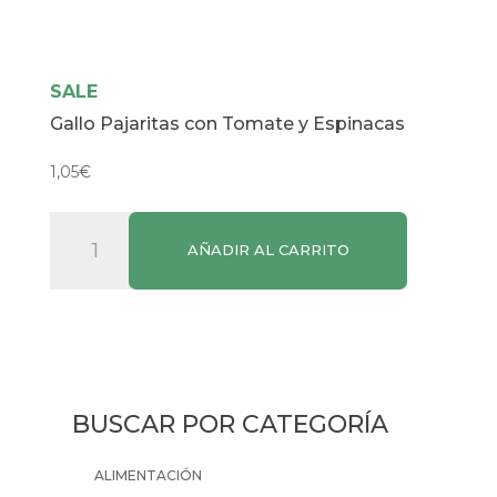
SALE
Gallo Pajaritas con Tomate y Espinacas
1,05
€
Gallo
AÑADIR AL CARRITO
Pajaritas
con
Tomate
y
Espinacas
cantidad
BUSCAR POR CATEGORÍA
ALIMENTACIÓN