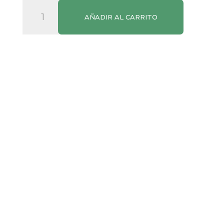
Tallarines
AÑADIR AL CARRITO
SPAR
500g
cantidad