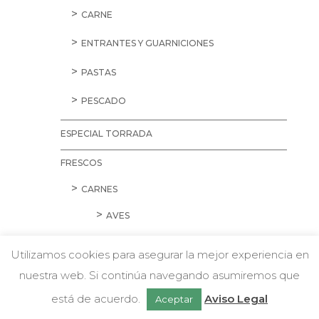
CARNE
ENTRANTES Y GUARNICIONES
PASTAS
PESCADO
ESPECIAL TORRADA
FRESCOS
CARNES
AVES
CARNE PICADA
Utilizamos cookies para asegurar la mejor experiencia en
CERDO
nuestra web. Si continúa navegando asumiremos que
w
Chatea con nosotros
está de acuerdo.
Aviso Legal
Aceptar
CORDERO Y CONEJO