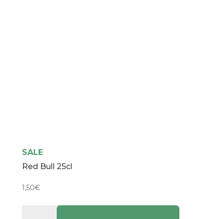
cantidad
SALE
Red Bull 25cl
1,50
€
Red