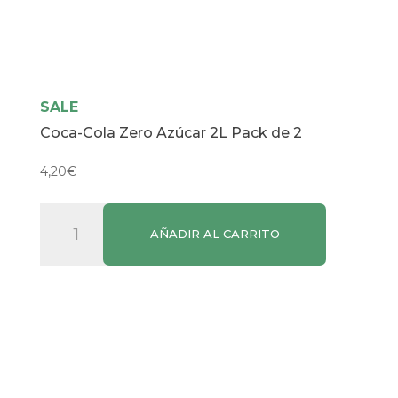
SALE
Coca-Cola Zero Azúcar 2L Pack de 2
4,20
€
Coca-
AÑADIR AL CARRITO
Cola
Zero
Azúcar
2L
Pack
de
2