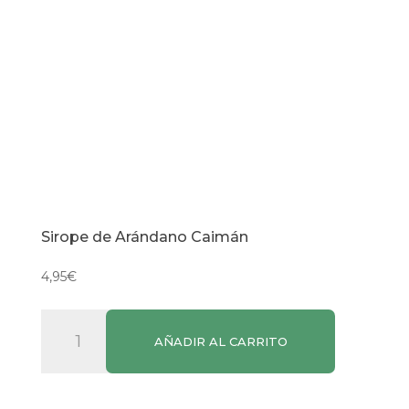
Sirope de Arándano Caimán
4,95
€
Sirope
AÑADIR AL CARRITO
de
Arándano
Caimán