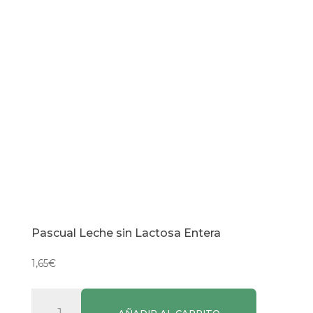
Pascual Leche sin Lactosa Entera
1,65
€
Pascual
AÑADIR AL CARRITO