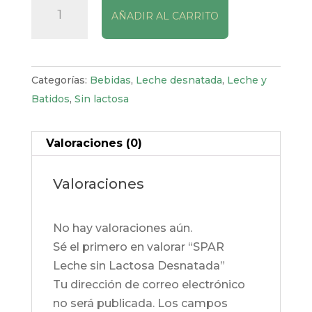
AÑADIR AL CARRITO
Leche
sin
Lactosa
Desnatada
Categorías:
Bebidas
,
Leche desnatada
,
Leche y
cantidad
Batidos
,
Sin lactosa
Valoraciones (0)
Valoraciones
No hay valoraciones aún.
Sé el primero en valorar “SPAR
Leche sin Lactosa Desnatada”
Tu dirección de correo electrónico
no será publicada.
Los campos