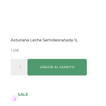
Asturiana Leche Semidesnatada 1L
1,45
€
Asturiana
AÑADIR AL CARRITO
Leche
Semidesnatada
1L
cantidad
SALE