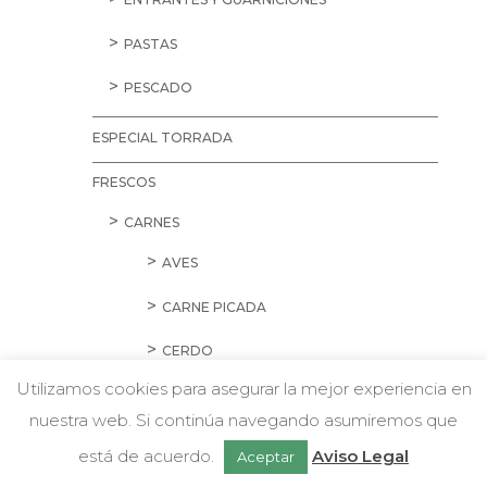
PASTAS
PESCADO
ESPECIAL TORRADA
FRESCOS
CARNES
AVES
CARNE PICADA
CERDO
Utilizamos cookies para asegurar la mejor experiencia en
CORDERO Y CONEJO
nuestra web. Si continúa navegando asumiremos que
w
Chatea con nosotros
EMBUTIDOS
está de acuerdo.
Aviso Legal
Aceptar
HAMBURGUESAS Y SALCHICHAS