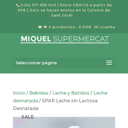
(+34) 971 655 043
| Envío GRATIS a partir de
50€ | Solo se hacen envíos en la Colonia de
Sant Jordi
0 productos
0,00€
Mi cuenta


Búsqueda
BUSCAR
de
Seleccionar página
productos
Inicio
/
Bebidas
/
Leche y Batidos
/
Leche
desnatada
/ SPAR Leche sin Lactosa
Desnatada
SALE