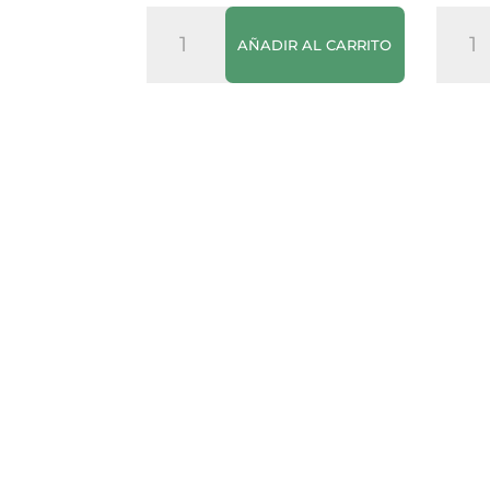
SPAR
Pascu
AÑADIR AL CARRITO
Leche
Lech
Entera
Enter
cantidad
canti