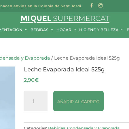
 hacen envíos en la Colonia de Sant Jordi
a
s
MENTACIÓN
BEBIDAS
HOGAR
HIGIENE Y BELLEZA
densada y Evaporada
/ Leche Evaporada Ideal 525g
Leche Evaporada Ideal 525g
2,90
€
Leche
AÑADIR AL CARRITO
Evaporada
Ideal
525g
cantidad
Categorías:
Bebidas
,
Condensada y Evaporada
,