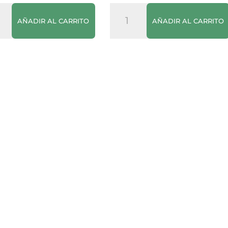
al
Laccao
AÑADIR AL CARRITO
AÑADIR AL CARRITO
e
Pack
a
de
dad
6
Briks
de
200ml
cantidad