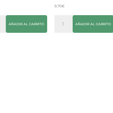
9,70
€
pa
Zum
AÑADIR AL CARRITO
AÑADIR AL CARRITO
s
Rastreros
600ml
n
cantidad
dad