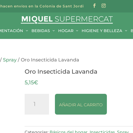
 hacen envíos en la Colonia de Sant Jordi
a
s
MENTACIÓN
BEBIDAS
HOGAR
HIGIENE Y BELLEZA
/
Spray
/ Oro Insecticida Lavanda
Oro Insecticida Lavanda
5,15
€
Oro
AÑADIR AL CARRITO
Insecticida
Lavanda
cantidad
Categorías:
Básicos del hogar
,
Insecticidas
,
Spray