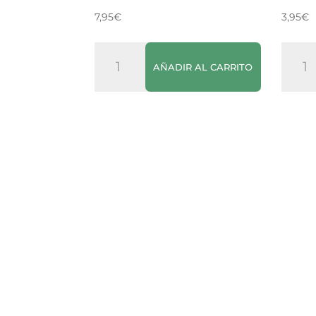
7,95
€
3,95
€
Bloom
Tram
AÑADIR AL CARRITO
Zero
Polilla
Eléctrico
Casa
cantidad
Jardí
canti