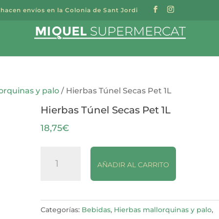
 hacen envíos en la Colonia de Sant Jordi
a
s
orquinas y palo
/ Hierbas Túnel Secas Pet 1L
Hierbas Túnel Secas Pet 1L
18,75
€
Hierbas
AÑADIR AL CARRITO
Túnel
Secas
Pet
1L
Categorías:
Bebidas
,
Hierbas mallorquinas y palo
,
cantidad