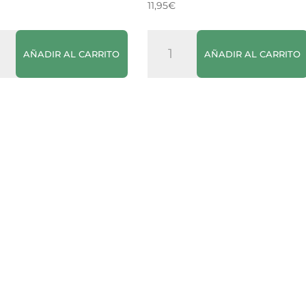
11,95
€
t
Advocaat
AÑADIR AL CARRITO
AÑADIR AL CARRITO
a
Verpoorten
dad
(Licor
de
Huevo)
70cl
cantidad