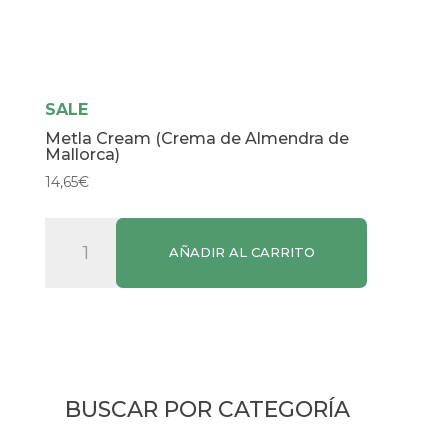
SALE
Metla Cream (Crema de Almendra de
Mallorca)
14,65
€
Metla
AÑADIR AL CARRITO
Cream
(Crema
de
Almendra
de
Mallorca)
BUSCAR POR CATEGORÍA
cantidad