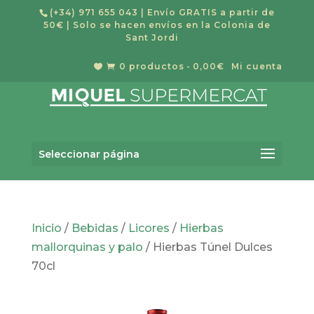
(+34) 971 655 043
| Envío GRATIS a partir de
50€ | Solo se hacen envíos en la Colonia de
Sant Jordi
0 productos
0,00€
Mi cuenta


Búsqueda
de
Buscar
productos
Seleccionar página
Inicio
/
Bebidas
/
Licores
/
Hierbas
mallorquinas y palo
/ Hierbas Túnel Dulces
70cl