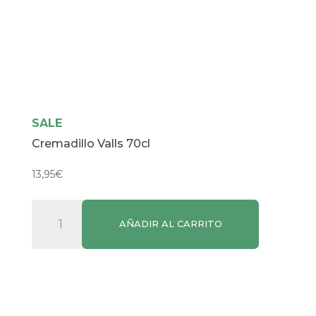
SALE
Cremadillo Valls 70cl
13,95
€
Cremadillo
AÑADIR AL CARRITO
Valls
70cl
cantidad