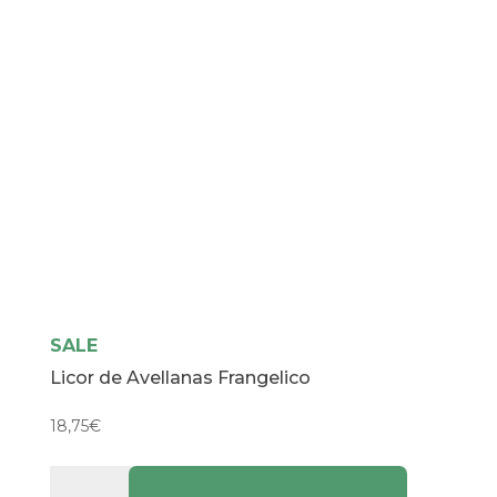
SALE
Licor de Avellanas Frangelico
18,75
€
Licor