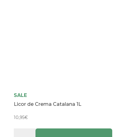
SALE
Licor de Crema Catalana 1L
10,95
€
Licor