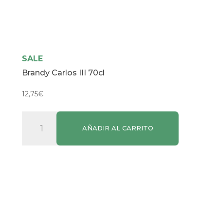
SALE
Brandy Carlos III 70cl
12,75
€
Brandy
AÑADIR AL CARRITO
Carlos
III
70cl
cantidad