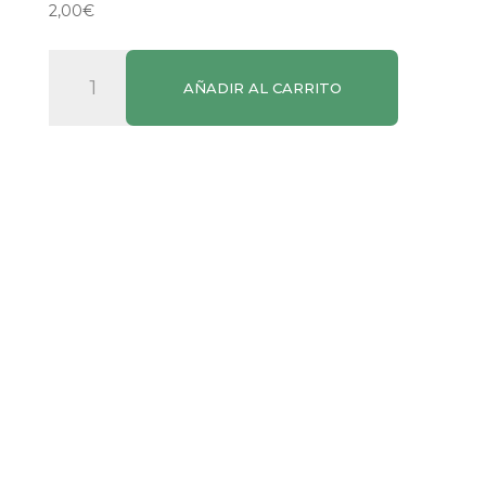
2,00
€
Galleta
AÑADIR AL CARRITO
Mallorquina
Gori
de
Muro
Chía
cantidad