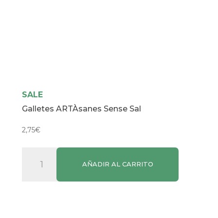
SALE
Galletes ARTÀsanes Sense Sal
2,75
€
Galletes
AÑADIR AL CARRITO
ARTÀsanes
Sense
Sal
cantidad