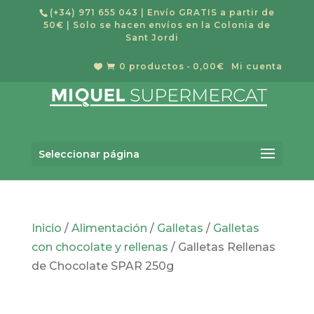
(+34) 971 655 043
| Envío GRATIS a partir de
50€ | Solo se hacen envíos en la Colonia de
Sant Jordi
0 productos
0,00€
Mi cuenta


Búsqueda
BUSCAR
de
Seleccionar página
productos
Inicio
/
Alimentación
/
Galletas
/
Galletas
con chocolate y rellenas
/ Galletas Rellenas
de Chocolate SPAR 250g