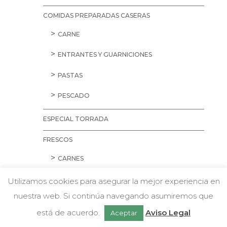
COMIDAS PREPARADAS CASERAS
CARNE
ENTRANTES Y GUARNICIONES
PASTAS
PESCADO
ESPECIAL TORRADA
FRESCOS
CARNES
AVES
Utilizamos cookies para asegurar la mejor experiencia en
nuestra web. Si continúa navegando asumiremos que
CARNE PICADA
w
Chatea con nosotros
está de acuerdo.
Aviso Legal
Aceptar
CERDO