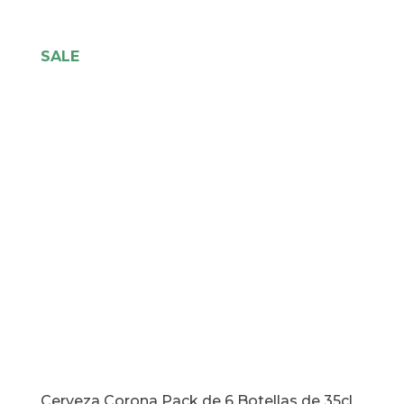
33cl
cantidad
SALE
Cerveza Corona Pack de 6 Botellas de 35cl