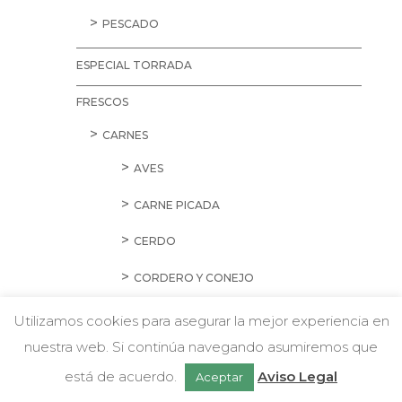
PESCADO
ESPECIAL TORRADA
FRESCOS
CARNES
AVES
CARNE PICADA
CERDO
CORDERO Y CONEJO
EMBUTIDOS
Utilizamos cookies para asegurar la mejor experiencia en
nuestra web. Si continúa navegando asumiremos que
HAMBURGUESAS Y SALCHICHAS
w
Chatea con nosotros
está de acuerdo.
Aviso Legal
Aceptar
PREPARADOS