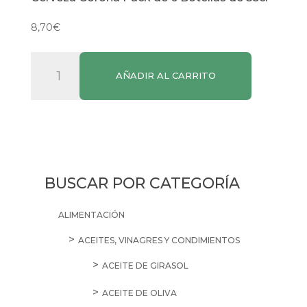
8,70
€
Cerveza
AÑADIR AL CARRITO
Corona
Pack
de
6
Botellas
de
BUSCAR POR CATEGORÍA
35cl
cantidad
ALIMENTACIÓN
ACEITES, VINAGRES Y CONDIMIENTOS
ACEITE DE GIRASOL
ACEITE DE OLIVA