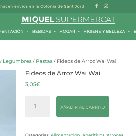
 hacen envíos en la Colonia de Sant Jordi
a
s
MENTACIÓN
BEBIDAS
HOGAR
HIGIENE Y BELLEZA
 y Legumbres
/
Pastas
/ Fideos de Arroz Wai Wai
Fideos de Arroz Wai Wai
3,05
€
Fideos
AÑADIR AL CARRITO
de
Arroz
Wai
Wai
Categorías:
Alimentación
,
Aperitivos
,
Arroces,