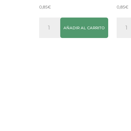
0,85
€
0,85
€
Gallo
Gallo
AÑADIR AL CARRITO
Fideo
Pistó
Nº2
Medi
cantidad
canti