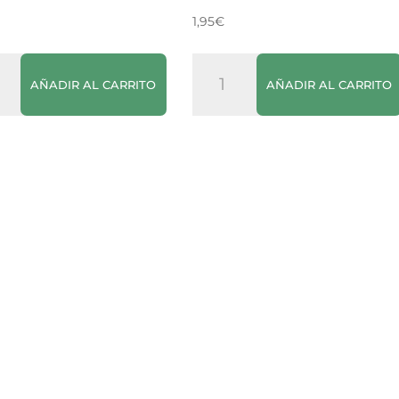
1,95
€
Fritos
AÑADIR AL CARRITO
AÑADIR AL CARRITO
n
cantidad
ano
dad