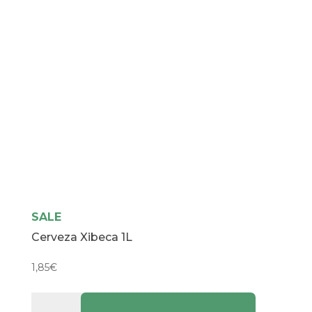
cantidad
SALE
Cerveza Xibeca 1L
1,85
€
Cerveza