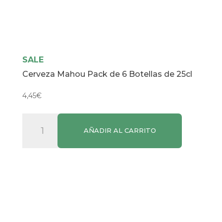
SALE
Cerveza Mahou Pack de 6 Botellas de 25cl
4,45
€
Cerveza
AÑADIR AL CARRITO
Mahou
Pack
de
6
Botellas
de
25cl