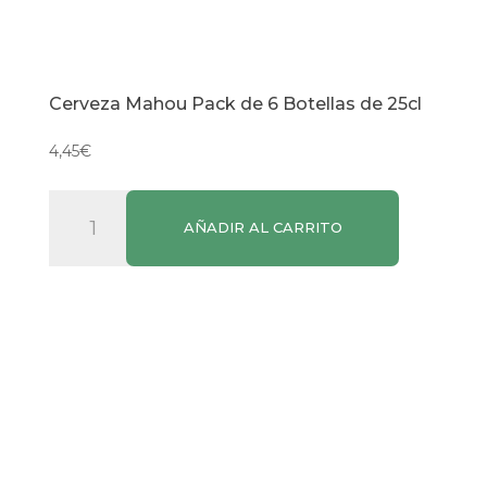
Cerveza Mahou Pack de 6 Botellas de 25cl
4,45
€
Cerveza
AÑADIR AL CARRITO
Mahou
Pack
de
6
Botellas
de
25cl
cantidad