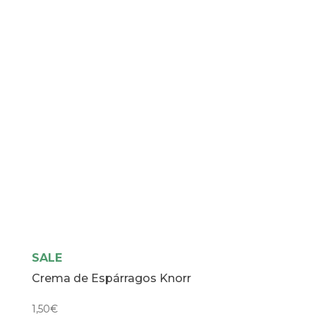
1L
cantidad
SALE
Crema de Espárragos Knorr
1,50
€