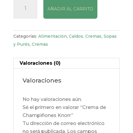
Crema
AÑADIR AL CARRITO
de
Champiñones
Knorr
cantidad
Categorías:
Alimentación
,
Caldos, Cremas, Sopas
y Purés
,
Cremas
Valoraciones (0)
Valoraciones
No hay valoraciones aún.
Sé el primero en valorar “Crema de
Champiñones Knorr”
Tu dirección de correo electrónico
no será publicada.
Los campos