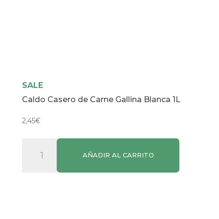
SALE
Caldo Casero de Carne Gallina Blanca 1L
2,45
€
Caldo
AÑADIR AL CARRITO
Casero
de
Carne
Gallina
Blanca