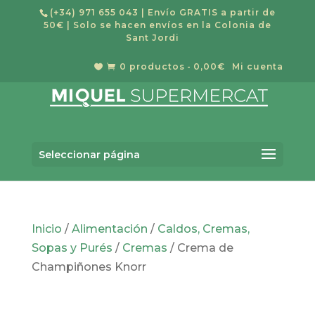
(+34) 971 655 043
| Envío GRATIS a partir de
50€ | Solo se hacen envíos en la Colonia de
Sant Jordi
0 productos
0,00€
Mi cuenta


Búsqueda
BUSCAR
de
Seleccionar página
productos
Inicio
/
Alimentación
/
Caldos, Cremas,
Sopas y Purés
/
Cremas
/ Crema de
Champiñones Knorr