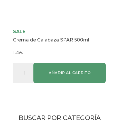
SALE
Crema de Calabaza SPAR 500ml
1,25
€
Crema
AÑADIR AL CARRITO
de
Calabaza
SPAR
500ml
cantidad
BUSCAR POR CATEGORÍA