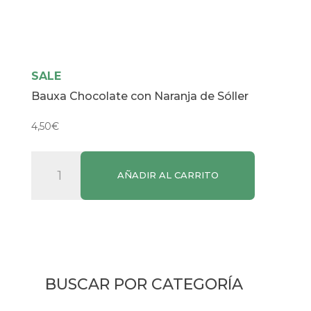
SALE
Bauxa Chocolate con Naranja de Sóller
4,50
€
Bauxa
AÑADIR AL CARRITO
Chocolate
con
Naranja
de
Sóller
cantidad
BUSCAR POR CATEGORÍA