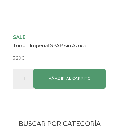
SALE
Turrón Imperial SPAR sin Azúcar
3,20
€
Turrón
AÑADIR AL CARRITO
Imperial
SPAR
sin
Azúcar
cantidad
BUSCAR POR CATEGORÍA