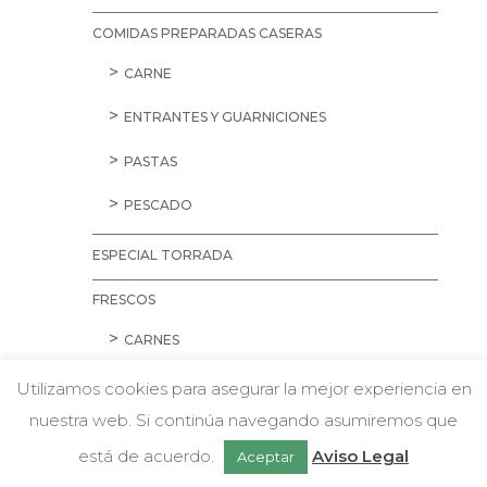
COMIDAS PREPARADAS CASERAS
CARNE
ENTRANTES Y GUARNICIONES
PASTAS
PESCADO
ESPECIAL TORRADA
FRESCOS
CARNES
AVES
Utilizamos cookies para asegurar la mejor experiencia en
nuestra web. Si continúa navegando asumiremos que
CARNE PICADA
w
Chatea con nosotros
está de acuerdo.
Aviso Legal
Aceptar
CERDO