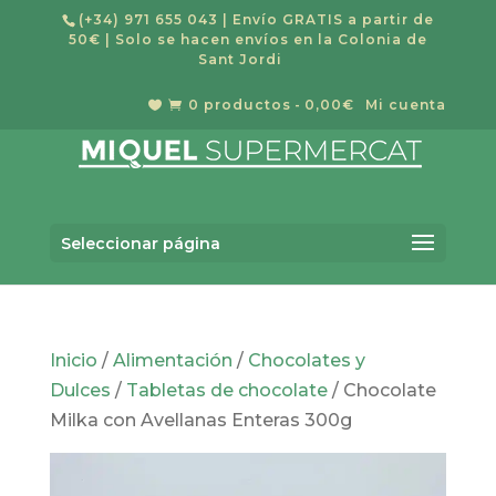
(+34) 971 655 043
| Envío GRATIS a partir de
50€ | Solo se hacen envíos en la Colonia de
Sant Jordi
0 productos
0,00€
Mi cuenta


Búsqueda
BUSCAR
de
Seleccionar página
productos
Inicio
/
Alimentación
/
Chocolates y
Dulces
/
Tabletas de chocolate
/ Chocolate
Milka con Avellanas Enteras 300g