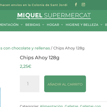
 hacen envíos en la Colonia de Sant Jordi
a
s
MENTACIÓN
BEBIDAS
HOGAR
HIGIENE Y BELLEZA
as con chocolate y rellenas
/ Chips Ahoy 128g
Chips Ahoy 128g
2,25
€
Chips
AÑADIR AL CARRITO
Ahoy
128g
cantidad
Categorías:
Alimentación
,
Galletas
,
Galletas con