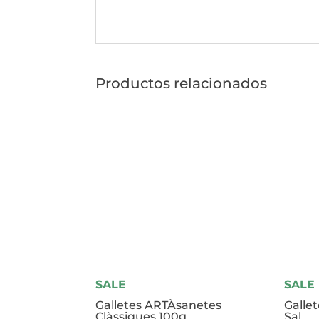
Productos relacionados
SALE
SALE
Galletes ARTÀsanetes
Galle
Clàssiques 100g
Sal