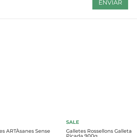
SALE
tes ARTÀsanes Sense
Galletes Rossellons Galleta
Picada 900g