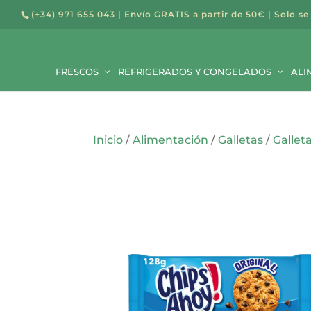
(+34) 971 655 043
| Envío GRATIS a partir de 50€ | Solo se
Búsqued
de
FRESCOS
REFRIGERADOS Y CONGELADOS
producto
ALI
Inicio
/
Alimentación
/
Galletas
/
Gallet