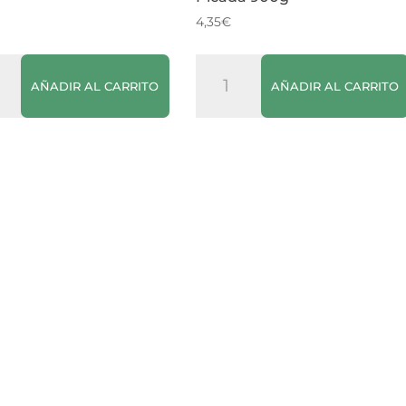
4,35
€
es
Galletes
AÑADIR AL CARRITO
AÑADIR AL CARRITO
sanes
Rossellons
Galleta
Picada
dad
900g
cantidad