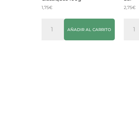
1,75
€
2,75
€
Galletes
Gallet
AÑADIR AL CARRITO
ARTÀsanetes
ARTÀ
Clàssiques
Sense
100g
Sal
cantidad
canti