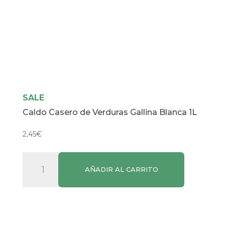
SALE
Caldo Casero de Verduras Gallina Blanca 1L
2,45
€
Caldo
AÑADIR AL CARRITO
Casero
de
Verduras
Gallina