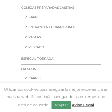
COMIDAS PREPARADAS CASERAS
CARNE
ENTRANTES Y GUARNICIONES
PASTAS
PESCADO
ESPECIAL TORRADA
FRESCOS
CARNES
AVES
Utilizamos cookies para asegurar la mejor experiencia en
nuestra web. Si continúa navegando asumiremos que
CARNE PICADA
w
Chatea con nosotros
está de acuerdo.
Aviso Legal
Aceptar
CERDO