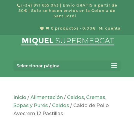
(+34) 971 655 043
| Envío GRATIS a partir de
50€ | Solo se hacen envíos en la Colonia de
Sant Jordi
0 productos
0,00€
Mi cuenta


Búsqueda
BUSCAR
de
Seleccionar página
productos
Inicio
/
Alimentación
/
Caldos, Cremas,
Sopas y Purés
/
Caldos
/ Caldo de Pollo
Avecrem 12 Pastillas