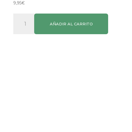
9,95
€
Caldo
AÑADIR AL CARRITO
de
Pescado
Avecrem
1Kg
cantidad