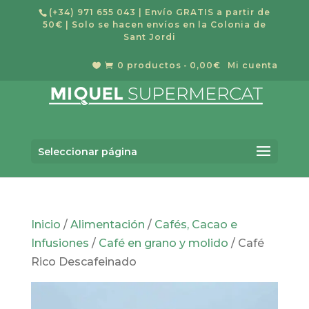
(+34) 971 655 043
| Envío GRATIS a partir de
50€ | Solo se hacen envíos en la Colonia de
Sant Jordi
0 productos
0,00€
Mi cuenta


Búsqueda
de
Buscar
productos
Seleccionar página
Inicio
/
Alimentación
/
Cafés, Cacao e
Infusiones
/
Café en grano y molido
/ Café
Rico Descafeinado