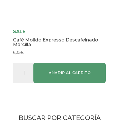
SALE
Café Molido Expresso Descafeinado
Marcilla
6,35
€
Café
AÑADIR AL CARRITO
Molido
Expresso
Descafeinado
Marcilla
cantidad
BUSCAR POR CATEGORÍA