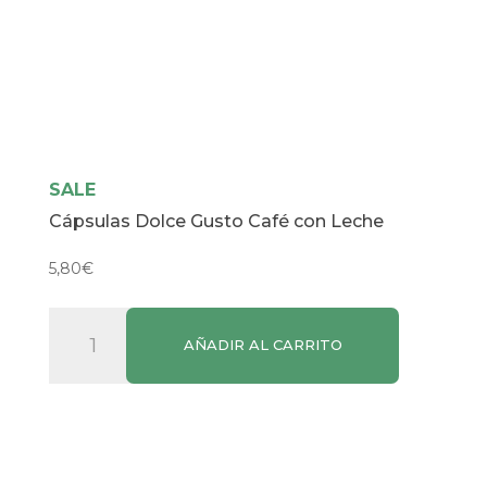
SALE
Cápsulas Dolce Gusto Café con Leche
5,80
€
Cápsulas
AÑADIR AL CARRITO
Dolce
Gusto
Café
con
Leche