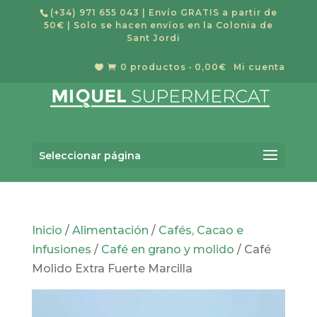
(+34) 971 655 043
| Envío GRATIS a partir de
50€ | Solo se hacen envíos en la Colonia de
Sant Jordi
0 productos
0,00€
Mi cuenta


Búsqueda
BUSCAR
de
Seleccionar página
productos
Inicio
/
Alimentación
/
Cafés, Cacao e
Infusiones
/
Café en grano y molido
/ Café
Molido Extra Fuerte Marcilla