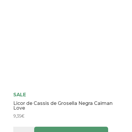
SALE
Licor de Cassis de Grosella Negra Caiman
Love
9,35
€
Licor