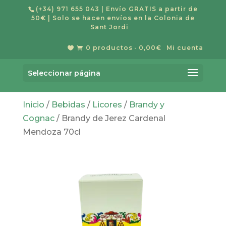
(+34) 971 655 043
| Envío GRATIS a partir de
50€ | Solo se hacen envíos en la Colonia de
Sant Jordi
0 productos
0,00€
Mi cuenta


Búsqueda
de
Buscar
productos
Seleccionar página
Inicio
/
Bebidas
/
Licores
/
Brandy y
Cognac
/ Brandy de Jerez Cardenal
Mendoza 70cl