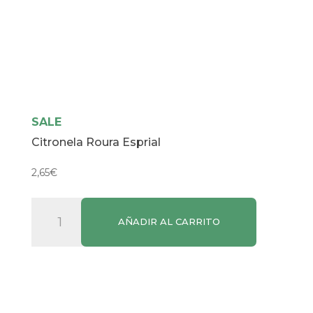
SALE
Citronela Roura Esprial
2,65
€
Citronela
AÑADIR AL CARRITO
Roura
Esprial
cantidad