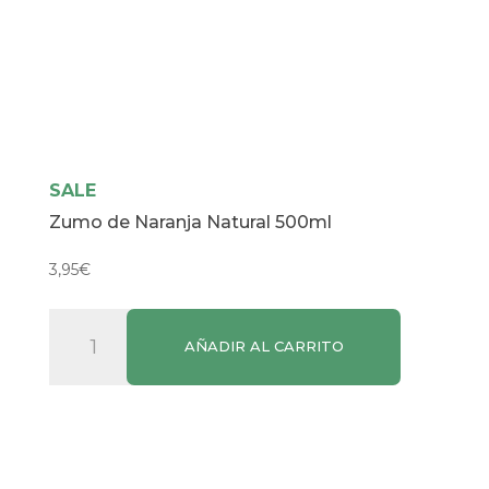
SALE
Zumo de Naranja Natural 500ml
3,95
€
Zumo
AÑADIR AL CARRITO
de
Naranja
Natural
500ml
cantidad