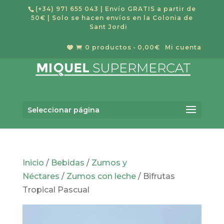
(+34) 971 655 043
| Envío GRATIS a partir de
50€ | Solo se hacen envíos en la Colonia de
Sant Jordi
0 productos
0,00€
Mi cuenta


Búsqueda
BUSCAR
de
Seleccionar página
productos
Inicio
/
Bebidas
/
Zumos y
Néctares
/
Zumos con leche
/ Bifrutas
Tropical Pascual