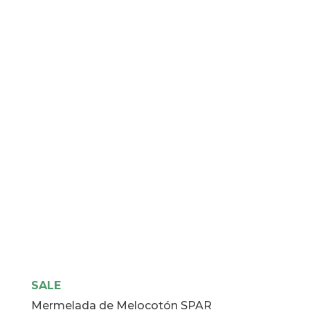
Salsa
Americana
SPAR
cantidad
SALE
Mermelada de Melocotón SPAR