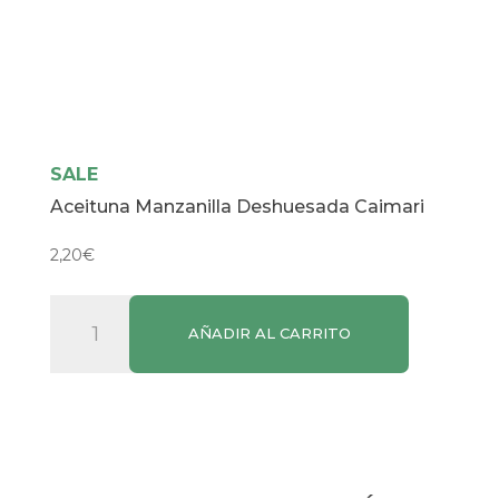
SALE
Aceituna Manzanilla Deshuesada Caimari
2,20
€
Aceituna
AÑADIR AL CARRITO
Manzanilla
Deshuesada
Caimari
cantidad