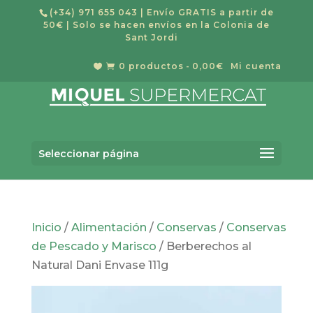
(+34) 971 655 043
| Envío GRATIS a partir de
50€ | Solo se hacen envíos en la Colonia de
Sant Jordi
0 productos
0,00€
Mi cuenta


Búsqueda
de
Buscar
productos
Seleccionar página
Inicio
/
Alimentación
/
Conservas
/
Conservas
de Pescado y Marisco
/ Berberechos al
Natural Dani Envase 111g