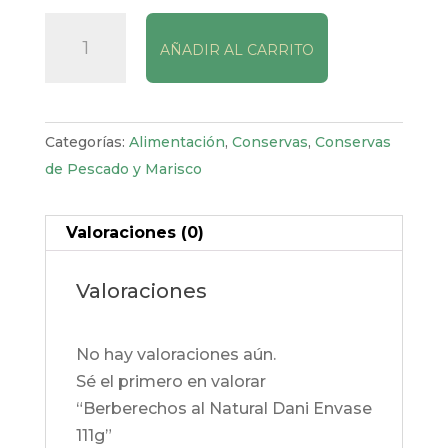
Berberechos
AÑADIR AL CARRITO
al
Natural
Dani
Envase
Categorías:
Alimentación
,
Conservas
,
Conservas
111g
de Pescado y Marisco
cantidad
Valoraciones (0)
Valoraciones
No hay valoraciones aún.
Sé el primero en valorar
“Berberechos al Natural Dani Envase
111g”