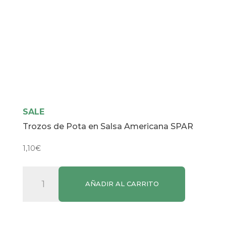
SALE
Trozos de Pota en Salsa Americana SPAR
1,10
€
Trozos
AÑADIR AL CARRITO
de
Pota
en