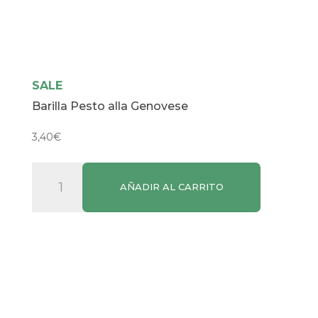
SALE
Barilla Pesto alla Genovese
3,40
€
Barilla
AÑADIR AL CARRITO
Pesto
alla
Genovese
cantidad