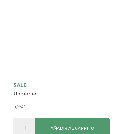
SALE
Underberg
4,25
€
Underberg
AÑADIR AL CARRITO
cantidad