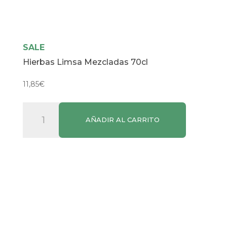
SALE
Hierbas Limsa Mezcladas 70cl
11,85
€
Hierbas
AÑADIR AL CARRITO
Limsa
Mezcladas
70cl
cantidad