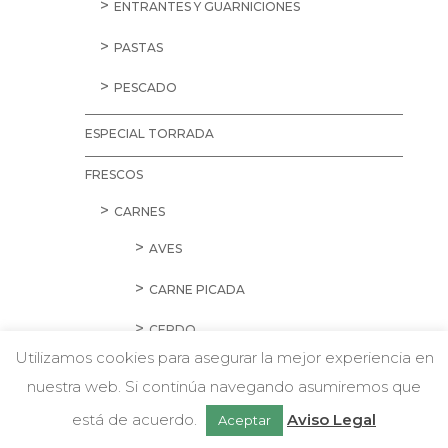
ENTRANTES Y GUARNICIONES
PASTAS
PESCADO
ESPECIAL TORRADA
FRESCOS
CARNES
AVES
CARNE PICADA
CERDO
Utilizamos cookies para asegurar la mejor experiencia en
CORDERO Y CONEJO
nuestra web. Si continúa navegando asumiremos que
w
Chatea con nosotros
EMBUTIDOS
está de acuerdo.
Aviso Legal
Aceptar