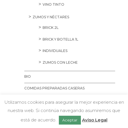
VINO TINTO
ZUMOS Y NÉCTARES
BRICK 2L
BRICK Y BOTELLA 1L
INDIVIDUALES
ZUMOS CON LECHE
BIO
COMIDAS PREPARADAS CASERAS
CARNE
Utilizamos cookies para asegurar la mejor experiencia en
nuestra web. Si continúa navegando asumiremos que
ENTRANTES Y GUARNICIONES
w
Chatea con nosotros
está de acuerdo.
Aviso Legal
Aceptar
PASTAS