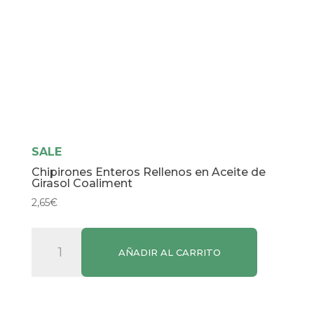
SALE
Chipirones Enteros Rellenos en Aceite de
Girasol Coaliment
2,65
€
Chipirones
AÑADIR AL CARRITO
Enteros
Rellenos
en
Aceite