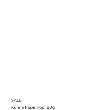
de
Girasol
Coaliment
cantidad
SALE
Kühne Pepinillos 180g