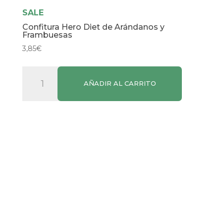
SALE
Confitura Hero Diet de Arándanos y
Frambuesas
3,85
€
Confitura
AÑADIR AL CARRITO
Hero
Diet
de
Arándanos
y
Frambuesas
cantidad