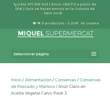
(+34) 971 655 043
| Envío GRATIS a partir de
50€ | Solo se hacen envíos en la Colonia de
Sant Jordi
0 productos
0,00€
Mi cuenta


Búsqueda
BUSCAR
de
Seleccionar página
productos
Inicio
/
Alimentación
/
Conservas
/
Conservas
de Pescado y Marisco
/ Atún Claro en
Aceite Vegetal Calvo Pack 3