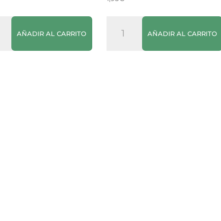
Placas
AÑADIR AL CARRITO
AÑADIR AL CARRITO
a
de
dad
Lasaña
Precocidas
El
Pavo
cantidad