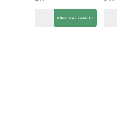
Burballa
Haba
AÑADIR AL CARRITO
Bendinat
Pelad
cantidad
canti