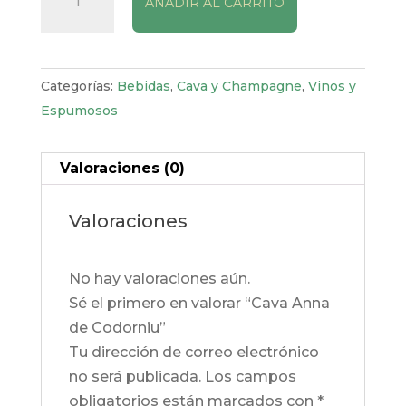
AÑADIR AL CARRITO
Anna
de
Codorniu
cantidad
Categorías:
Bebidas
,
Cava y Champagne
,
Vinos y
Espumosos
Valoraciones (0)
Valoraciones
No hay valoraciones aún.
Sé el primero en valorar “Cava Anna
de Codorniu”
Tu dirección de correo electrónico
no será publicada.
Los campos
obligatorios están marcados con
*