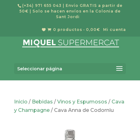
(+34) 971 655 043
| Envío GRATIS a partir de
50€ | Solo se hacen envíos en la Colonia de
Sant Jordi
0 productos
0,00€
Mi cuenta


Búsqueda
de
Buscar
productos
Seleccionar página
Inicio
/
Bebidas
/
Vinos y Espumosos
/
Cava
y Champagne
/ Cava Anna de Codorniu