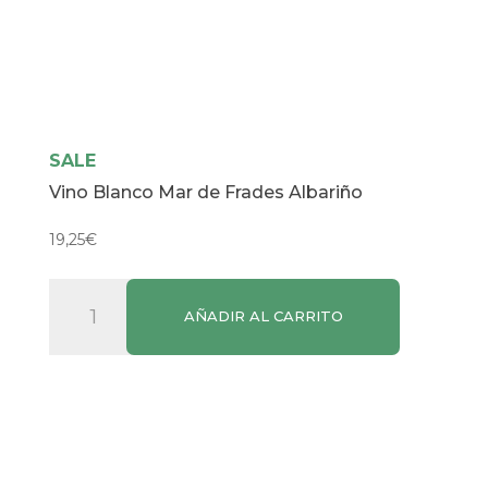
SALE
Vino Blanco Mar de Frades Albariño
19,25
€
Vino
AÑADIR AL CARRITO
Blanco
Mar
de
Frades
Albariño
cantidad