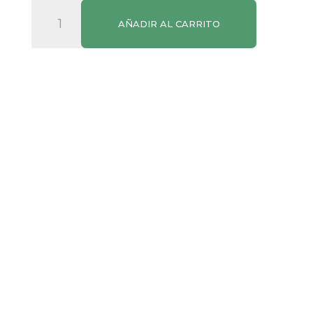
Vino
AÑADIR AL CARRITO
Rosado
Sa
Marineta
cantidad