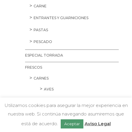
CARNE
ENTRANTES Y GUARNICIONES
PASTAS
PESCADO
ESPECIAL TORRADA
FRESCOS
CARNES
AVES
CARNE PICADA
Utilizamos cookies para asegurar la mejor experiencia en
CERDO
nuestra web. Si continúa navegando asumiremos que
w
Chatea con nosotros
está de acuerdo.
Aviso Legal
Aceptar
CORDERO Y CONEJO