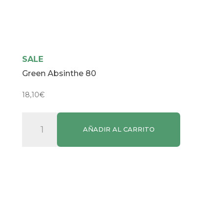
SALE
Green Absinthe 80
18,10
€
Green
AÑADIR AL CARRITO
Absinthe
80
cantidad