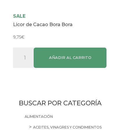
SALE
Licor de Cacao Bora Bora
9,75
€
Licor
AÑADIR AL CARRITO
de
Cacao
Bora
Bora
cantidad
BUSCAR POR CATEGORÍA
ALIMENTACIÓN
ACEITES, VINAGRES Y CONDIMIENTOS