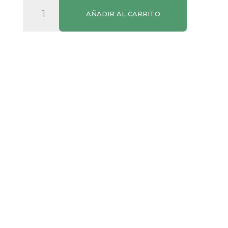
Salsa
AÑADIR AL CARRITO
Pesto
Rosso
SPAR
cantidad