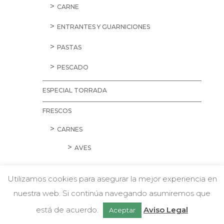
CARNE
ENTRANTES Y GUARNICIONES
PASTAS
PESCADO
ESPECIAL TORRADA
FRESCOS
CARNES
AVES
CARNE PICADA
Utilizamos cookies para asegurar la mejor experiencia en
CERDO
nuestra web. Si continúa navegando asumiremos que
w
Chatea con nosotros
está de acuerdo.
Aviso Legal
CORDERO Y CONEJO
Aceptar