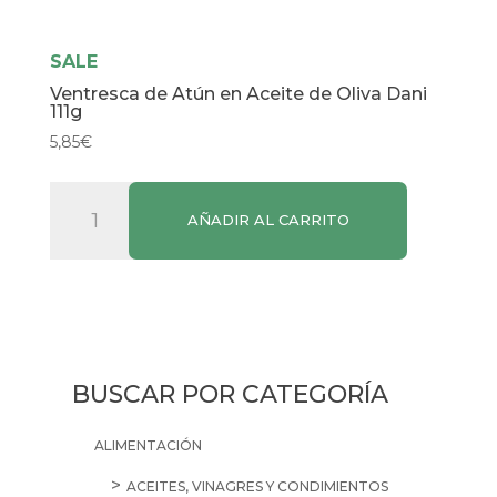
SALE
Ventresca de Atún en Aceite de Oliva Dani
111g
5,85
€
Ventresca
AÑADIR AL CARRITO
de
Atún
en
Aceite
de
Oliva
BUSCAR POR CATEGORÍA
Dani
111g
ALIMENTACIÓN
cantidad
ACEITES, VINAGRES Y CONDIMIENTOS