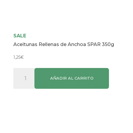
SALE
Aceitunas Rellenas de Anchoa SPAR 350g
1,25
€
Aceitunas
AÑADIR AL CARRITO
Rellenas
de
Anchoa
SPAR
350g
cantidad