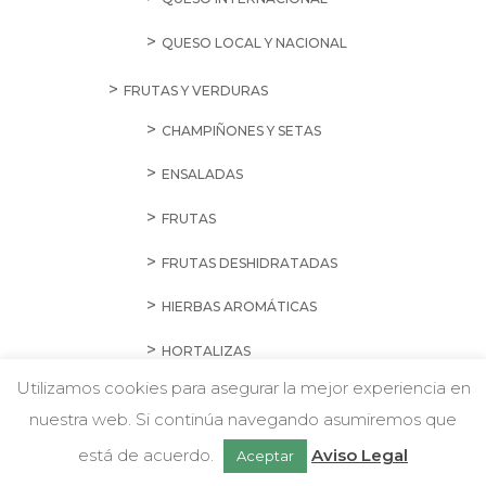
QUESO LOCAL Y NACIONAL
FRUTAS Y VERDURAS
CHAMPIÑONES Y SETAS
ENSALADAS
FRUTAS
FRUTAS DESHIDRATADAS
HIERBAS AROMÁTICAS
HORTALIZAS
Utilizamos cookies para asegurar la mejor experiencia en
VERDURAS
nuestra web. Si continúa navegando asumiremos que
w
Chatea con nosotros
HUEVOS
está de acuerdo.
Aviso Legal
Aceptar