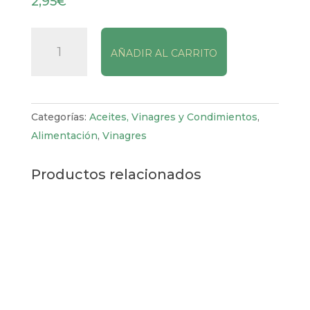
2,95
€
Crema
AÑADIR AL CARRITO
de
Vinagre
Balsámico
a
Categorías:
Aceites, Vinagres y Condimientos
,
la
Alimentación
,
Vinagres
Frambuesa
Sibari
Productos relacionados
225g
cantidad