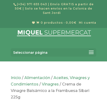
(+34) 971 655 043
| Envío GRATIS a partir de
50€ | Solo se hacen envíos en la Colonia de
Sant Jordi
0 productos
0,00€
Mi cuenta


Búsqueda
de
Buscar
productos
Seleccionar página
Inicio
/
Alimentación
/
Aceites, Vinagres y
Condimientos
/
Vinagres
/ Crema de
Vinagre Balsámico a la Frambuesa Sibari
225g