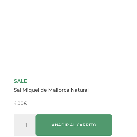
SALE
Sal Miquel de Mallorca Natural
4,00
€
Sal
AÑADIR AL CARRITO
Miquel
de