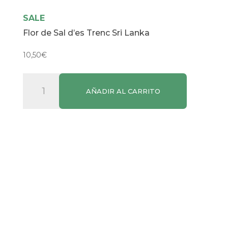
SALE
Flor de Sal d’es Trenc Sri Lanka
10,50
€
Flor
AÑADIR AL CARRITO
de
Sal
d’es
Trenc
Sri
Lanka
cantidad