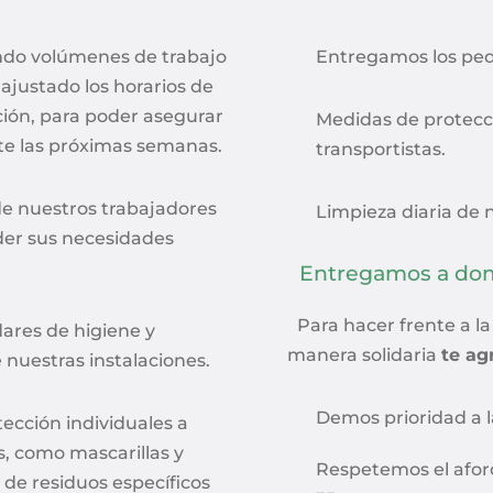
ndo volúmenes de trabajo
Entregamos los ped
ajustado los horarios de
ión, para poder asegurar
Medidas de protecc
nte las próximas semanas.
transportistas.
 de nuestros trabajadores
Limpieza diaria de 
der sus necesidades
Entregamos a domic
Para hacer frente a l
ares de higiene y
manera solidaria
te ag
 nuestras instalaciones.
Demos prioridad a 
cción individuales a
s, como mascarillas y
Respetemos el afor
de residuos específicos