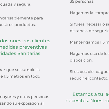
35 personas.
cuada y segura.
Hagamos la compra 
incansablemente para
Si fuera necesario 
nuestros productos.
distancia de seguri
dos nuestros clientes
Mantengamos 1,5 me
 medidas preventivas
idades Sanitarias
Hagamos uso de lo
disposición.
rar que se cumple la
Si es posible, pagu
e 1,5 metros en todo
reducir el contacto.
Estamos a tu la
mayores y otras personas
necesites. Nuestr
zando su exposición al