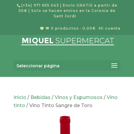
(+34) 971 655 043
| Envío GRATIS a partir de
50€ | Solo se hacen envíos en la Colonia de
Sant Jordi
0 productos
0,00€
Mi cuenta


Búsqueda
de
Buscar
productos
Seleccionar página
Inicio
/
Bebidas
/
Vinos y Espumosos
/
Vino
tinto
/ Vino Tinto Sangre de Toro