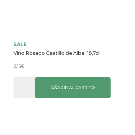
SALE
Vino Rosado Castillo de Albai 18,7cl
2,15
€
Vino
AÑADIR AL CARRITO
Rosado
Castillo
de
Albai
18,7cl
cantidad