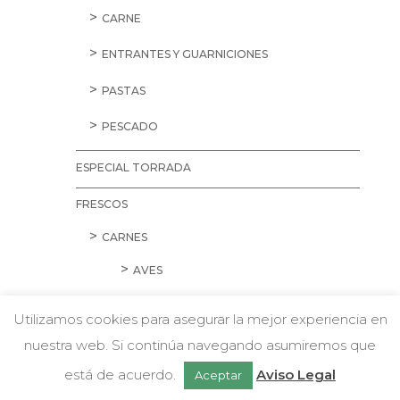
CARNE
ENTRANTES Y GUARNICIONES
PASTAS
PESCADO
ESPECIAL TORRADA
FRESCOS
CARNES
AVES
CARNE PICADA
Utilizamos cookies para asegurar la mejor experiencia en
CERDO
nuestra web. Si continúa navegando asumiremos que
w
Chatea con nosotros
está de acuerdo.
Aviso Legal
Aceptar
CORDERO Y CONEJO