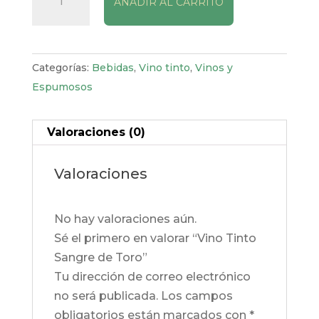
AÑADIR AL CARRITO
Tinto
Sangre
de
Toro
Categorías:
Bebidas
,
Vino tinto
,
Vinos y
cantidad
Espumosos
Valoraciones (0)
Valoraciones
No hay valoraciones aún.
Sé el primero en valorar “Vino Tinto
Sangre de Toro”
Tu dirección de correo electrónico
no será publicada.
Los campos
obligatorios están marcados con
*