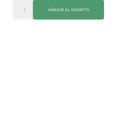
Marsala
AÑADIR AL CARRITO
Martinez
Seco
cantidad