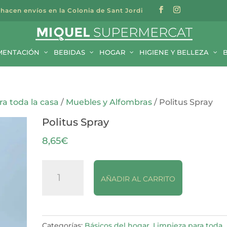
 hacen envíos en la Colonia de Sant Jordi
a
s
MENTACIÓN
BEBIDAS
HOGAR
HIGIENE Y BELLEZA
ra toda la casa
/
Muebles y Alfombras
/ Politus Spray
Politus Spray
8,65
€
Politus
AÑADIR AL CARRITO
Spray
cantidad
Categorías:
Básicos del hogar
,
Limpieza para toda