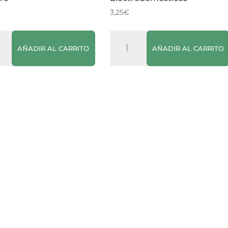
3,25
€
Chubb
AÑADIR AL CARRITO
AÑADIR AL CARRITO
ja
Descalcificador
Multi
do
Electrodomésticos
ro
cantidad
dad