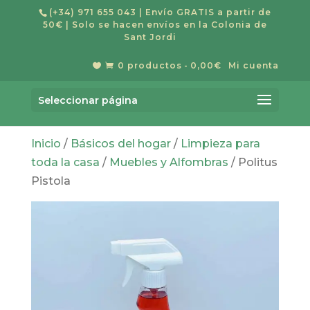
(+34) 971 655 043
| Envío GRATIS a partir de
50€ | Solo se hacen envíos en la Colonia de
Sant Jordi
0 productos
0,00€
Mi cuenta


Búsqueda
de
Buscar
productos
Seleccionar página
Inicio
/
Básicos del hogar
/
Limpieza para
toda la casa
/
Muebles y Alfombras
/ Politus
Pistola