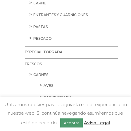
CARNE
ENTRANTES Y GUARNICIONES
PASTAS
PESCADO
ESPECIAL TORRADA
FRESCOS
CARNES
AVES
CARNE PICADA
Utilizamos cookies para asegurar la mejor experiencia en
CERDO
nuestra web. Si continúa navegando asumiremos que
Chatea con nosotros
CORDERO Y CONEJO
está de acuerdo.
Aviso Legal
Aceptar