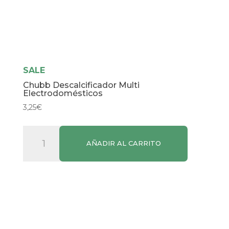
SALE
Chubb Descalcificador Multi
Electrodomésticos
3,25
€
Chubb
AÑADIR AL CARRITO
Descalcificador
Multi
Electrodomésticos
cantidad