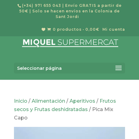
(+34) 971 655 043
| Envío GRATIS a partir de
50€ | Solo se hacen envíos en la Colonia de
Sant Jordi
0 productos
0,00€
Mi cuenta


Búsqueda
BUSCAR
de
Seleccionar página
productos
Inicio
/
Alimentación
/
Aperitivos
/
Frutos
secos y Frutas deshidratadas
/ Pica Mix
Capo