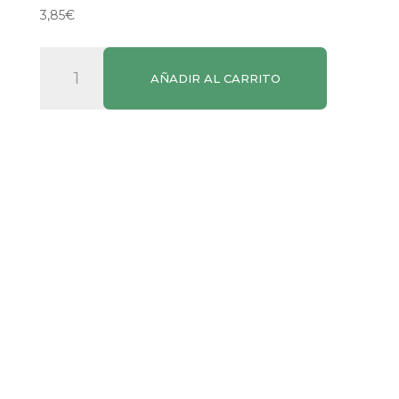
3,85
€
Bonany
AÑADIR AL CARRITO
Almendra
Cruda
Molida
300g
cantidad