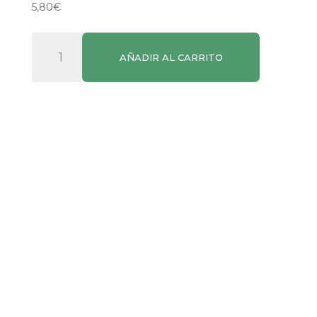
5,80
€
Cápsulas
AÑADIR AL CARRITO
Dolce
Gusto
Cortado
Descafeinado
cantidad