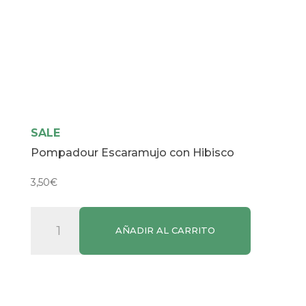
SALE
Pompadour Escaramujo con Hibisco
3,50
€
Pompadour
AÑADIR AL CARRITO
Escaramujo
con
Hibisco
cantidad