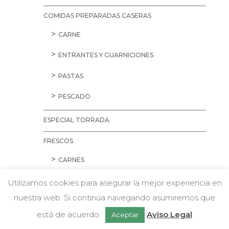
COMIDAS PREPARADAS CASERAS
CARNE
ENTRANTES Y GUARNICIONES
PASTAS
PESCADO
ESPECIAL TORRADA
FRESCOS
CARNES
AVES
Utilizamos cookies para asegurar la mejor experiencia en
nuestra web. Si continúa navegando asumiremos que
CARNE PICADA
w
Chatea con nosotros
está de acuerdo.
Aviso Legal
Aceptar
CERDO