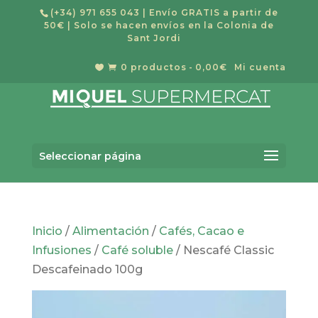
(+34) 971 655 043
| Envío GRATIS a partir de
50€ | Solo se hacen envíos en la Colonia de
Sant Jordi
0 productos
0,00€
Mi cuenta


Búsqueda
BUSCAR
de
Seleccionar página
productos
Inicio
/
Alimentación
/
Cafés, Cacao e
Infusiones
/
Café soluble
/ Nescafé Classic
Descafeinado 100g