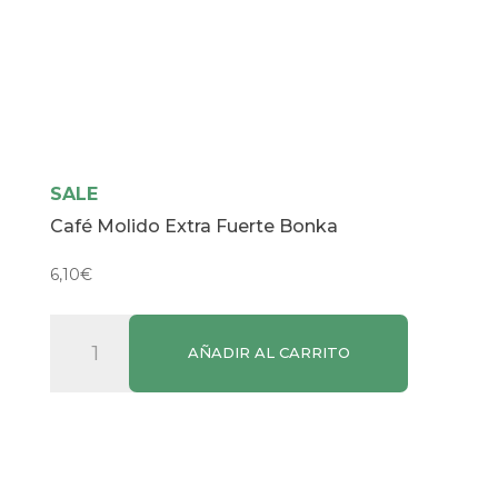
SALE
Café Molido Extra Fuerte Bonka
6,10
€
Café
AÑADIR AL CARRITO
Molido
Extra
Fuerte
Bonka
cantidad