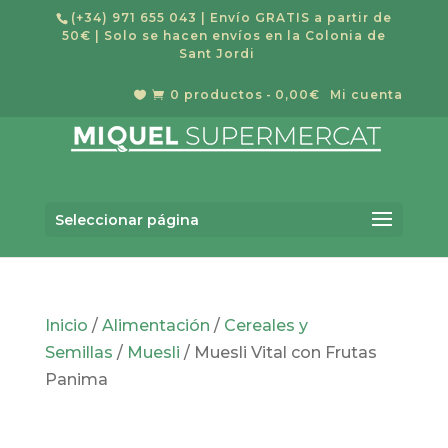
(+34) 971 655 043
| Envío GRATIS a partir de
50€ | Solo se hacen envíos en la Colonia de
Sant Jordi
0 productos
0,00€
Mi cuenta


Búsqueda
de
Buscar
productos
Seleccionar página
Inicio
/
Alimentación
/
Cereales y
Semillas
/
Muesli
/ Muesli Vital con Frutas
Panima