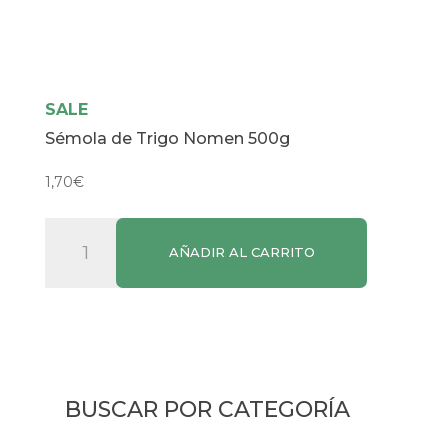
SALE
Sémola de Trigo Nomen 500g
1,70
€
Sémola
AÑADIR AL CARRITO
de
Trigo
Nomen
500g
cantidad
BUSCAR POR CATEGORÍA