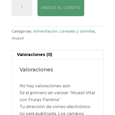
Muesli
AÑADIR AL CARRITO
Vital
con
Frutas
Panima
Categorías:
Alimentación
,
Cereales y Semillas
,
cantidad
Muesli
Valoraciones (0)
Valoraciones
No hay valoraciones aún.
Sé el primero en valorar “Muesli Vital
con Frutas Panima”
Tu dirección de correo electrónico
no será publicada.
Los campos