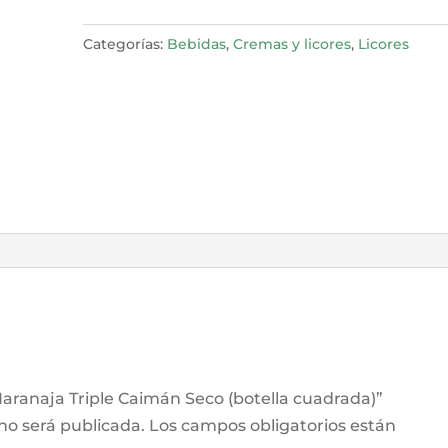
Triple
Caimán
Categorías:
Bebidas
,
Cremas y licores
,
Licores
Seco
(botella
cuadrada)
cantidad
 Naranaja Triple Caimán Seco (botella cuadrada)”
 no será publicada.
Los campos obligatorios están