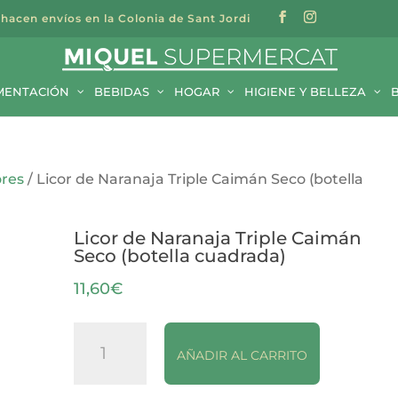
 hacen envíos en la Colonia de Sant Jordi
a
s
MENTACIÓN
BEBIDAS
HOGAR
HIGIENE Y BELLEZA
ores
/ Licor de Naranaja Triple Caimán Seco (botella
Licor de Naranaja Triple Caimán
Seco (botella cuadrada)
11,60
€
Licor
AÑADIR AL CARRITO
de
Naranaja