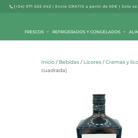
(+34) 971 655 043
| Envío GRATIS a partir de 50€ | Solo se
Búsqued
de
FRESCOS
REFRIGERADOS Y CONGELADOS
producto
ALI
Inicio
/
Bebidas
/
Licores
/
Cremas y lic
cuadrada)