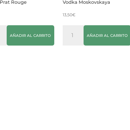
y Prat Rouge
Vodka Moskovskaya
13,50
€
Vodka
AÑADIR AL CARRITO
AÑADIR AL CARRITO
Moskovskaya
e
cantidad
dad