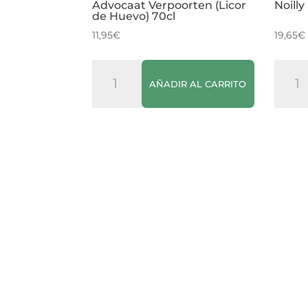
Advocaat Verpoorten (Licor
Noill
de Huevo) 70cl
11,95
€
19,65
€
Advocaat
Noilly
AÑADIR AL CARRITO
Verpoorten
Prat
(Licor
Roug
de
canti
Huevo)
70cl
cantidad