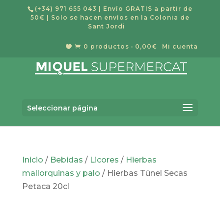
(+34) 971 655 043
| Envío GRATIS a partir de
50€ | Solo se hacen envíos en la Colonia de
Sant Jordi
0 productos
0,00€
Mi cuenta


Búsqueda
de
Buscar
productos
Seleccionar página
Inicio
/
Bebidas
/
Licores
/
Hierbas
mallorquinas y palo
/ Hierbas Túnel Secas
Petaca 20cl