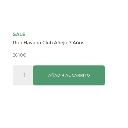
SALE
Ron Havana Club Añejo 7 Años
26,10
€
Ron
AÑADIR AL CARRITO
Havana
Club
Añejo
7
Años
cantidad