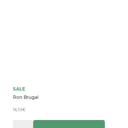
SALE
Ron Brugal
16,10
€
Ron