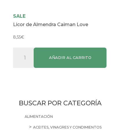
SALE
Licor de Almendra Caiman Love
8,55
€
Licor
AÑADIR AL CARRITO
de
Almendra
Caiman
Love
cantidad
BUSCAR POR CATEGORÍA
ALIMENTACIÓN
ACEITES, VINAGRES Y CONDIMIENTOS